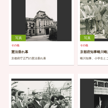
写真
写真
その他
その他
憲法垂れ幕
京都府知事蜷川蜷
京都府庁正門の憲法垂れ幕
蜷川知事、小学生と