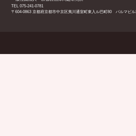
TEL 075-241-0781
〒604-0863 京都府京都市中京区夷川通室町東入ル巴町80 パルマビル